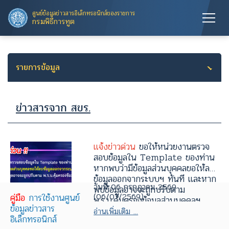
ศูนย์ข้อมูลข่าวสารอิเล็กทรอนิกส์ของราชการ
กรมพิธีการทูต
รายการข้อมูล
ข่าวสารจาก สขร.
แจ้งข่าวด่วน
ขอให้หน่วยงานตรวจ
สอบข้อมูลใน Template ของท่าน
หากพบว่ามีข้อมูลส่วนบุคคลขอให้ลบ
ข้อมูลออกจากระบบฯ ทันที และหาก
วันที่ 06 กรกฎาคม 2569
พบข้อมูลอาจจะถูกปรับตาม
(06/07/2569)
คู่มือ
การใช้งานศูนย์
พ.ร.บ.คุ้มครองข้อมูลส่วนบุคคลฯ
ข้อมูลข่าวสาร
อ่านเพิ่มเติม ...
อิเล็กทรอนิกส์