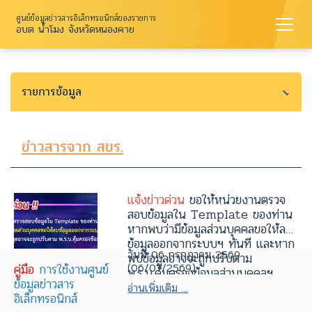
ศูนย์ข้อมูลข่าวสารอิเล็กทรอนิกส์ของราชการ
อบต น้ำโมง จังหวัดหนองคาย
รายการข้อมูล
ข่าวสารจาก สขร.
แจ้งข่าวด่วน
ขอให้หน่วยงานตรวจ
สอบข้อมูลใน Template ของท่าน
หากพบว่ามีข้อมูลส่วนบุคคลขอให้ลบ
ข้อมูลออกจากระบบฯ ทันที และหาก
วันที่ 06 กรกฎาคม 2569
พบข้อมูลอาจจะถูกปรับตาม
(06/07/2569)
คู่มือ
การใช้งานศูนย์
พ.ร.บ.คุ้มครองข้อมูลส่วนบุคคลฯ
ข้อมูลข่าวสาร
อ่านเพิ่มเติม ...
อิเล็กทรอนิกส์