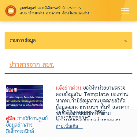
ศูนย์ข้อมูลข่าวสารอิเล็กทรอนิกส์ของราชการ
อบต.บ้านแท่น อ.ชนบท จังหวัดขอนแก่น
รายการข้อมูล
ข่าวสารจาก สขร.
แจ้งข่าวด่วน
ขอให้หน่วยงานตรวจ
สอบข้อมูลใน Template ของท่าน
หากพบว่ามีข้อมูลส่วนบุคคลขอให้ลบ
ข้อมูลออกจากระบบฯ ทันที และหาก
วันที่ 06 กรกฎาคม 2569
พบข้อมูลอาจจะถูกปรับตาม
(06/07/2569)
คู่มือ
การใช้งานศูนย์
พ.ร.บ.คุ้มครองข้อมูลส่วนบุคคลฯ
ข้อมูลข่าวสาร
อ่านเพิ่มเติม ...
อิเล็กทรอนิกส์