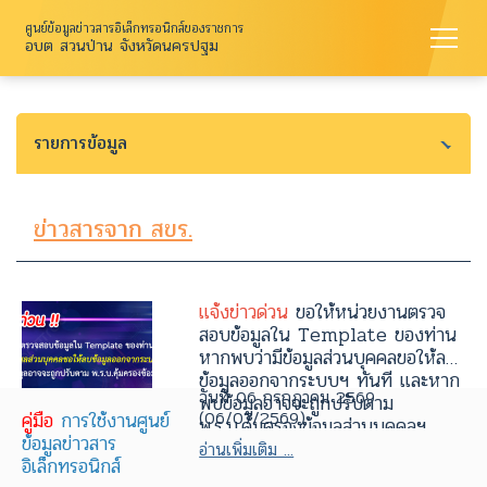
ศูนย์ข้อมูลข่าวสารอิเล็กทรอนิกส์ของราชการ
อบต สวนป่าน จังหวัดนครปฐม
รายการข้อมูล
ข่าวสารจาก สขร.
แจ้งข่าวด่วน
ขอให้หน่วยงานตรวจ
สอบข้อมูลใน Template ของท่าน
หากพบว่ามีข้อมูลส่วนบุคคลขอให้ลบ
ข้อมูลออกจากระบบฯ ทันที และหาก
วันที่ 06 กรกฎาคม 2569
พบข้อมูลอาจจะถูกปรับตาม
(06/07/2569)
คู่มือ
การใช้งานศูนย์
พ.ร.บ.คุ้มครองข้อมูลส่วนบุคคลฯ
ข้อมูลข่าวสาร
อ่านเพิ่มเติม ...
อิเล็กทรอนิกส์