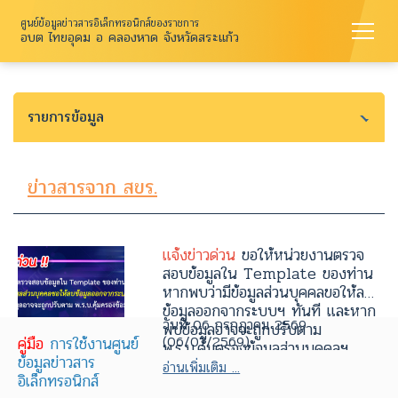
ศูนย์ข้อมูลข่าวสารอิเล็กทรอนิกส์ของราชการ
อบต ไทยอุดม อ คลองหาด จังหวัดสระแก้ว
รายการข้อมูล
ข่าวสารจาก สขร.
แจ้งข่าวด่วน
ขอให้หน่วยงานตรวจ
สอบข้อมูลใน Template ของท่าน
หากพบว่ามีข้อมูลส่วนบุคคลขอให้ลบ
ข้อมูลออกจากระบบฯ ทันที และหาก
วันที่ 06 กรกฎาคม 2569
พบข้อมูลอาจจะถูกปรับตาม
(06/07/2569)
คู่มือ
การใช้งานศูนย์
พ.ร.บ.คุ้มครองข้อมูลส่วนบุคคลฯ
ข้อมูลข่าวสาร
อ่านเพิ่มเติม ...
อิเล็กทรอนิกส์