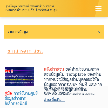
ศูนย์ข้อมูลข่าวสารอิเล็กทรอนิกส์ของราชการ
เทศบาลตำบลขุนแก้ว จังหวัดนครปฐม
รายการข้อมูล
ข่าวสารจาก สขร.
แจ้งข่าวด่วน
ขอให้หน่วยงานตรวจ
สอบข้อมูลใน Template ของท่าน
หากพบว่ามีข้อมูลส่วนบุคคลขอให้ลบ
ข้อมูลออกจากระบบฯ ทันที และหาก
วันที่ 06 กรกฎาคม 2569
พบข้อมูลอาจจะถูกปรับตาม
(06/07/2569)
คู่มือ
การใช้งานศูนย์
พ.ร.บ.คุ้มครองข้อมูลส่วนบุคคลฯ
ข้อมูลข่าวสาร
อ่านเพิ่มเติม ...
อิเล็กทรอนิกส์