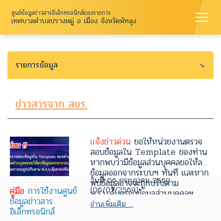
ศูนย์ข้อมูลข่าวสารอิเล็กทรอนิกส์ของราชการ
เทศบาลตำบลปรางหมู่ อ เมือง จังหวัดพัทลุง
รายการข้อมูล
ข่าวสารจาก สขร.
แจ้งข่าวด่วน
ขอให้หน่วยงานตรวจ
สอบข้อมูลใน Template ของท่าน
หากพบว่ามีข้อมูลส่วนบุคคลขอให้ลบ
ข้อมูลออกจากระบบฯ ทันที และหาก
วันที่ 06 กรกฎาคม 2569
พบข้อมูลอาจจะถูกปรับตาม
(06/07/2569)
คู่มือ
การใช้งานศูนย์
พ.ร.บ.คุ้มครองข้อมูลส่วนบุคคลฯ
ข้อมูลข่าวสาร
อ่านเพิ่มเติม ...
อิเล็กทรอนิกส์