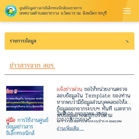
ศูนย์ข้อมูลข่าวสารอิเล็กทรอนิกส์ของราชการ
เทศบาลตำบลเขาขวาง อ.โพธาราม จังหวัดราชบุรี
รายการข้อมูล
ข่าวสารจาก สขร.
แจ้งข่าวด่วน
ขอให้หน่วยงานตรวจ
สอบข้อมูลใน Template ของท่าน
หากพบว่ามีข้อมูลส่วนบุคคลขอให้ลบ
ข้อมูลออกจากระบบฯ ทันที และหาก
วันที่ 06 กรกฎาคม 2569
พบข้อมูลอาจจะถูกปรับตาม
(06/07/2569)
คู่มือ
การใช้งานศูนย์
พ.ร.บ.คุ้มครองข้อมูลส่วนบุคคลฯ
ข้อมูลข่าวสาร
อ่านเพิ่มเติม ...
อิเล็กทรอนิกส์