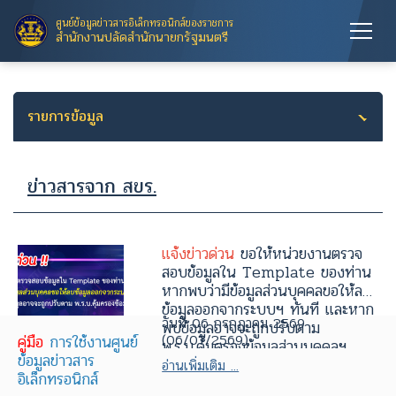
ศูนย์ข้อมูลข่าวสารอิเล็กทรอนิกส์ของราชการ
สำนักงานปลัดสำนักนายกรัฐมนตรี
รายการข้อมูล
ข่าวสารจาก สขร.
แจ้งข่าวด่วน
ขอให้หน่วยงานตรวจ
สอบข้อมูลใน Template ของท่าน
หากพบว่ามีข้อมูลส่วนบุคคลขอให้ลบ
ข้อมูลออกจากระบบฯ ทันที และหาก
วันที่ 06 กรกฎาคม 2569
พบข้อมูลอาจจะถูกปรับตาม
(06/07/2569)
คู่มือ
การใช้งานศูนย์
พ.ร.บ.คุ้มครองข้อมูลส่วนบุคคลฯ
ข้อมูลข่าวสาร
อ่านเพิ่มเติม ...
อิเล็กทรอนิกส์