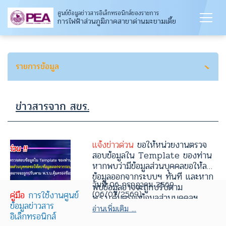
ศูนย์ข้อมูลข่าวสารอิเล็กทรอนิกส์ของราชการ
การไฟฟ้าส่วนภูมิภาคสาขาด่านมะขามเตี้ย
รายการข้อมูล
ข่าวสารจาก สขร.
แจ้งข่าวด่วน
ขอให้หน่วยงานตรวจ
สอบข้อมูลใน Template ของท่าน
หากพบว่ามีข้อมูลส่วนบุคคลขอให้ลบ
ข้อมูลออกจากระบบฯ ทันที และหาก
วันที่ 06 กรกฎาคม 2569
พบข้อมูลอาจจะถูกปรับตาม
(06/07/2569)
คู่มือ
การใช้งานศูนย์
พ.ร.บ.คุ้มครองข้อมูลส่วนบุคคลฯ
ข้อมูลข่าวสาร
อ่านเพิ่มเติม ...
อิเล็กทรอนิกส์