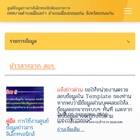
ศูนย์ข้อมูลข่าวสารอิเล็กทรอนิกส์ของราชการ
เทศบาลตำบลเมืองเก่า อำเภอเมืองขอนแก่น จังหวัดขอนแก่น
รายการข้อมูล
ข่าวสารจาก สขร.
แจ้งข่าวด่วน
ขอให้หน่วยงานตรวจ
สอบข้อมูลใน Template ของท่าน
หากพบว่ามีข้อมูลส่วนบุคคลขอให้ลบ
ข้อมูลออกจากระบบฯ ทันที และหาก
วันที่ 06 กรกฎาคม 2569
พบข้อมูลอาจจะถูกปรับตาม
(06/07/2569)
คู่มือ
การใช้งานศูนย์
พ.ร.บ.คุ้มครองข้อมูลส่วนบุคคลฯ
ข้อมูลข่าวสาร
อ่านเพิ่มเติม ...
อิเล็กทรอนิกส์