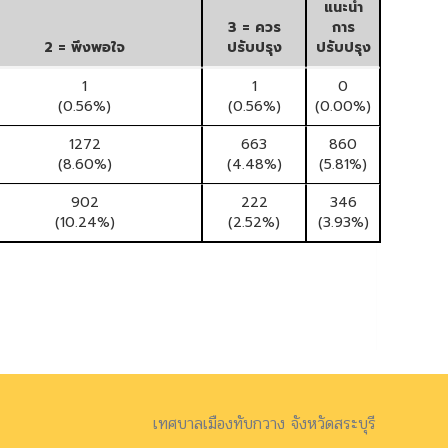
เทศบาลเมืองทับกวาง จังหวัดสระบุรี