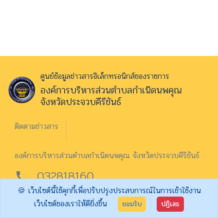
ศูนย์ข้อมูลข่าวสารอิเล็กทรอนิกส์ของราชการ
องค์การบริหารส่วนตำบลกำเนิดนพคุณ
จังหวัดประจวบคีรีขันธ์
ติดตามข่าวสาร
องค์การบริหารส่วนตำบลกำเนิดนพคุณ จังหวัดประจวบคีรีขันธ์
032818160
call
🍪 เว็บไซต์นี้ใช้คุกกี้เพื่อปรับปรุงประสบการณ์ในการเข้าใช้งาน
จำนวนผู้เข้าชม 05278
เว็บไซต์ของเราให้ดียิ่งขึ้น
ยอมรับ
ปฏิเสธ