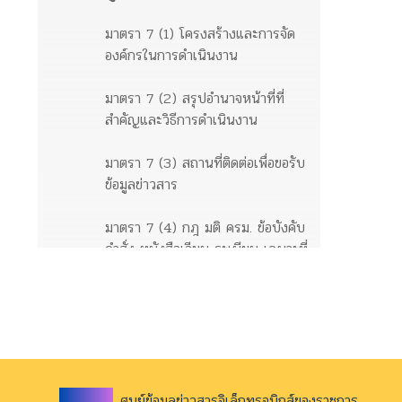
มาตรา 7 (1) โครงสร้างและการจัด
องค์กรในการดำเนินงาน
มาตรา 7 (2) สรุปอำนาจหน้าที่ที่
สำคัญและวิธีการดำเนินงาน
มาตรา 7 (3) สถานที่ติดต่อเพื่อขอรับ
ข้อมูลข่าวสาร
มาตรา 7 (4) กฎ มติ ครม. ข้อบังคับ
คำสั่ง หนังสือเวียน ระเบียบ เฉพาะที่
ให้มีขึ้นโดยมีสภาพอย่างกฎเพื่อให้มี
ผลเป็นการทั่วไปต่อเอกชน
ข้อมูลข่าวสารตามมาตรา 9
มาตรา 9 (1) ผลการพิจารณา
ศูนย์ข้อมูลข่าวสารอิเล็กทรอนิกส์ของราชการ