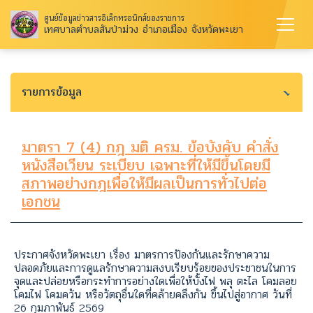
ศูนย์ข้อมูลข่าวสารอิเล็กทรอนิกส์ของราชการ
เทศบาลตำบลสันป่าม่วง อำเภอเมือง จังหวัดพะเยา
รายการข้อมูล
มาตรา 7 (4) กฎ มติ ครม. ข้อบังคับ คำสั่ง
หนังสือเวียน ระเบียบ เฉพาะที่ให้มีขึ้นโดยมี
สภาพอย่างกฎเพื่อให้มีผลเป็นการทั่วไปต่อ
เอกชน
ประกาศจังหวัดพะเยา เรื่อง มาตรการป้องกันและรักษาความ
ปลอดภัยและการดูแลรักษาความสงบเรียบร้อยของประชาชนในการ
จุดและปล่อยหรือกระทำการอย่างใดเพื่อให้บั้งไฟ พลุ ตะไล โคมลอย
โคมไฟ โคมควัน หรือวัตถุอื่นใดที่คล้ายคลึงกัน ขึ้นไปสู่อากาศ วันที่
26 กุมภาพันธ์ 2569