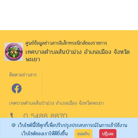
ศูนย์ข้อมูลข่าวสารอิเล็กทรอนิกส์ของราชการ
เทศบาลตำบลสันป่าม่วง อำเภอเมือง จังหวัด
พะเยา
ติดตามข่าวสาร
เทศบาลตำบลสันป่าม่วง อำเภอเมือง จังหวัดพะเยา
0 5488 8870
call
🍪 เว็บไซต์นี้ใช้คุกกี้เพื่อปรับปรุงประสบการณ์ในการเข้าใช้งาน
จำนวนผู้เข้าชม 02861
เว็บไซต์ของเราให้ดียิ่งขึ้น
ยอมรับ
ปฏิเสธ